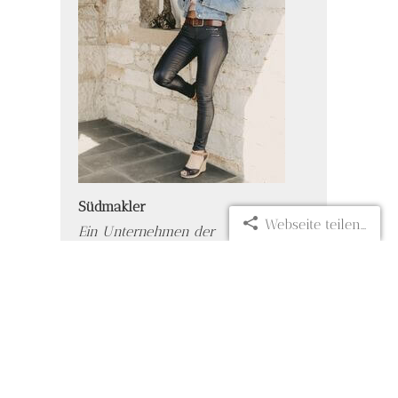
Südmakler
Webseite teilen...
Ein Unternehmen der
Müller Finanzkonzepte GmbH
79189 Bad Krozingen
07633 92 41 581
0176 43 86 72 90
service@suedmakler.de