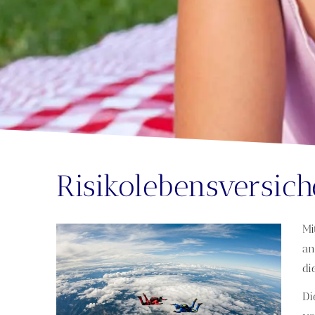
Risiko­lebens­ver­si­c
Mi
an
di
Di