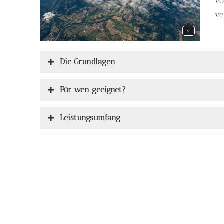
vo
ve
KI
Die Grundlagen
Für wen geeignet?
Leistungsumfang
Gesundheitsprüfung
Einzel- oder Partnervertrag?
Umwandlung möglich