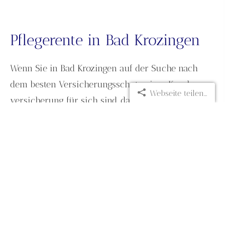
Pfle­ge­ren­te in Bad Krozingen
Wenn Sie in Bad Krozingen auf der Suche nach
dem besten Versicherungsschutz einer Kranken­
Webseite teilen...
ver­si­che­rung für sich sind, dann herzlichen
Glückwunsch.
Wir garantieren Ihnen durch erstklassige
Kooperationen mit den größten Maklerpools-und
Genossenschaften in Deutschland, das
bestmögliche Preis/Leistungsverhältnis für Ihre
Kranken­ver­si­che­rung in Bad Krozingen. Sie werden
es im Internet nicht günstiger, nur unpersönlicher