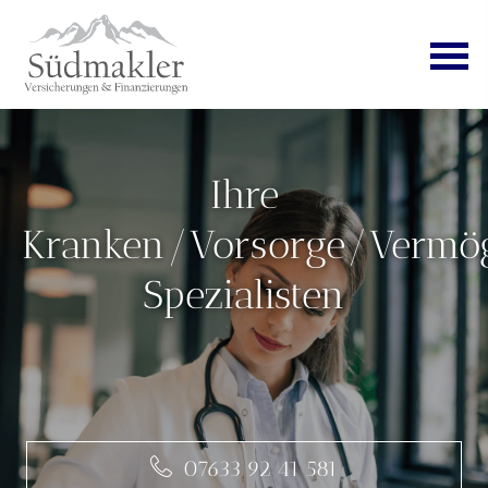
Ihre
Kranken/Vorsorge/Vermö
Spezialisten
07633 92 41 581
07633 92 41 581
07633 92 41 581