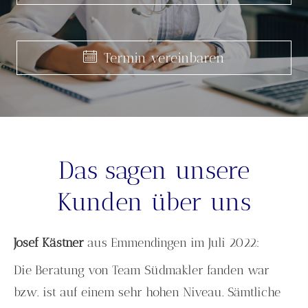
Termin ver­ein­baren
Termin ver­ein­baren
Termin ver­ein­baren
Das sagen unsere
Kunden über uns
Josef Kästner
aus Emmendingen
im Juli 2022:
Die Beratung von Team Südmakler fanden war
bzw. ist auf einem sehr hohen Niveau. Sämtliche